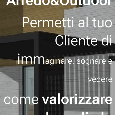
Arredo&Outdoor
Permetti al tuo
Cliente di
imm
aginare, sognare e
vedere
come
valorizzare